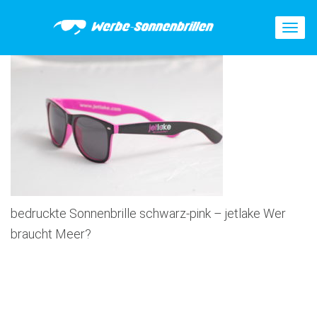
T
o
g
g
l
e
n
a
v
i
g
a
t
bedruckte Sonnenbrille schwarz-pink – jetlake Wer
i
o
braucht Meer?
n