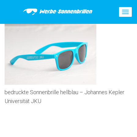
T
o
g
g
l
e
n
a
v
i
g
a
t
bedruckte Sonnenbrille hellblau – Johannes Kepler
i
o
Universität JKU
n